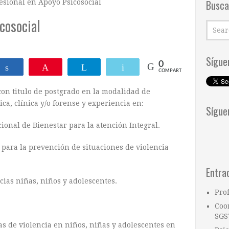
Busca
esional en Apoyo Psicosocial
cosocial
Sígue
0
ar
Compartir
Pin
Telegram
Email
COMPARTIR
con titulo de postgrado en la modalidad de
ica, clínica y/o forense y experiencia en:
Sígue
ional de Bienestar para la atención Integral.
 para la prevención de situaciones de violencia
Entra
ncias niñas, niños y adolescentes.
Pro
Coo
SGS
tas de violencia en niños, niñas y adolescentes en