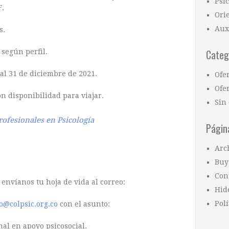
Psi
F.
Ori
Aux
s.
Categ
 según perfil.
al 31 de diciembre de 2021.
Ofe
Ofer
n disponibilidad para viajar.
Sin 
Profesionales en Psicología
Págin
Arc
Buy
Con
 envíanos tu hoja de vida al correo:
Hid
Polí
@colpsic.org.co
con el asunto:
nal en apoyo psicosocial.