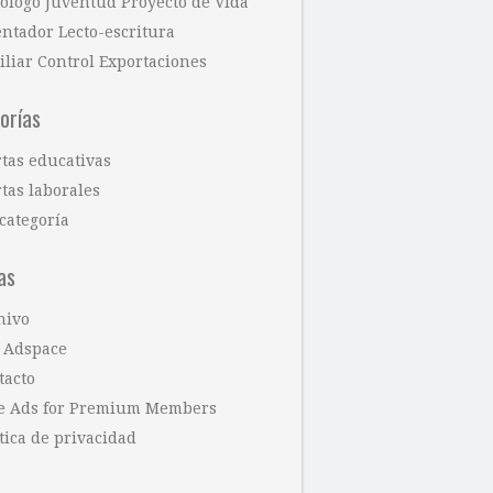
cólogo Juventud Proyecto de Vida
entador Lecto-escritura
iliar Control Exportaciones
orías
rtas educativas
tas laborales
categoría
as
hivo
 Adspace
tacto
e Ads for Premium Members
tica de privacidad