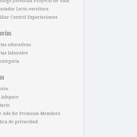
cólogo Juventud Proyecto de Vida
entador Lecto-escritura
iliar Control Exportaciones
orías
rtas educativas
tas laborales
categoría
as
hivo
 Adspace
tacto
e Ads for Premium Members
tica de privacidad