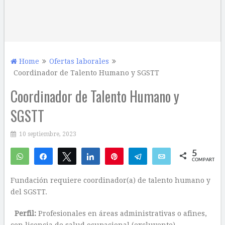
Home
Ofertas laborales
Coordinador de Talento Humano y SGSTT
Coordinador de Talento Humano y
SGSTT
10 septiembre, 2023
5
WhatsApp
Compartir
Twittear
Compartir
Pin
Telegram
Email
COMPARTIR
3
2
Fundación requiere coordinador(a) de talento humano y
del SGSTT.
Perfil:
Profesionales en áreas administrativas o afines,