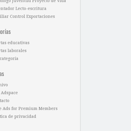
cólogo Juventud Proyecto de Vida
entador Lecto-escritura
iliar Control Exportaciones
orías
rtas educativas
tas laborales
categoría
as
hivo
 Adspace
tacto
e Ads for Premium Members
tica de privacidad