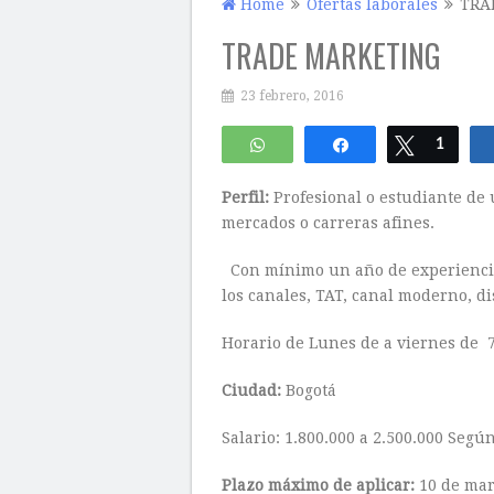
Home
Ofertas laborales
TRA
TRADE MARKETING
23 febrero, 2016
WhatsApp
Compartir
Twittear
1
Perfil:
Profesional o estudiante de 
mercados o carreras afines.
Con mínimo un año de experienci
los canales, TAT, canal moderno, 
Horario de Lunes de a viernes de 7:
Ciudad:
Bogotá
Salario: 1.800.000 a 2.500.000 Según
Plazo máximo de aplicar:
10 de mar