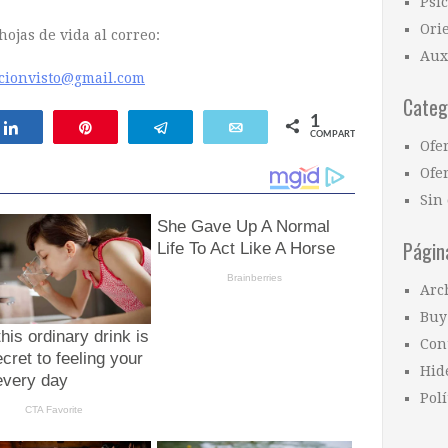
Psi
Ori
hojas de vida al correo:
Aux
ccionvisto@gmail.com
Categ
1
Compartir
Pin
Telegram
Email
COMPARTIR
Ofe
Ofer
Sin 
Págin
Arc
Buy
Con
Hid
Polí