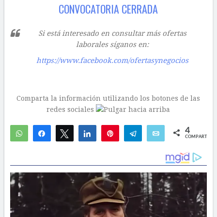
CONVOCATORIA CERRADA
Si está interesado en consultar más ofertas
laborales síganos en:
https://www.facebook.com/ofertasynegocios
Comparta la información utilizando los botones de las
redes sociales
4
WhatsApp
Compartir
Twittear
Compartir
Pin
Telegram
Email
COMPARTIR
4