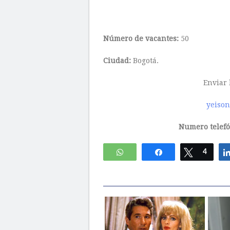
Número de vacantes
:
50
Ciudad:
Bogotá.
Enviar 
yeison
Numero telefó
WhatsApp
Compartir
Twittear
4