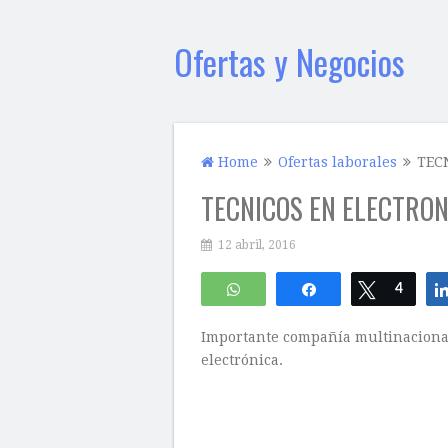
Ofertas y Negocios
Home
Ofertas laborales
TEC
TECNICOS EN ELECTRON
12 abril, 2016
WhatsApp
Compartir
Twittear
4
Importante compañía multinacional 
electrónica.