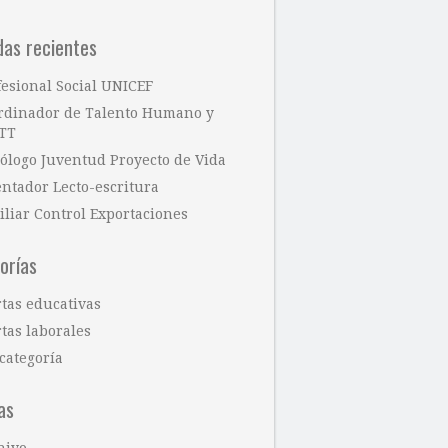
das recientes
fesional Social UNICEF
rdinador de Talento Humano y
TT
cólogo Juventud Proyecto de Vida
entador Lecto-escritura
iliar Control Exportaciones
orías
rtas educativas
tas laborales
categoría
as