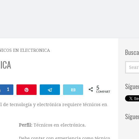
Busca
NICOS EN ELECTRONICA
ICA
Sígue
5
Compartir
1
Pin
Telegram
Email
COMPARTIR
de tecnología y electrónica requiere técnicos en
Sígue
Perfil:
Técnicos en electrónica.
Debe contar con experiencia como técnico