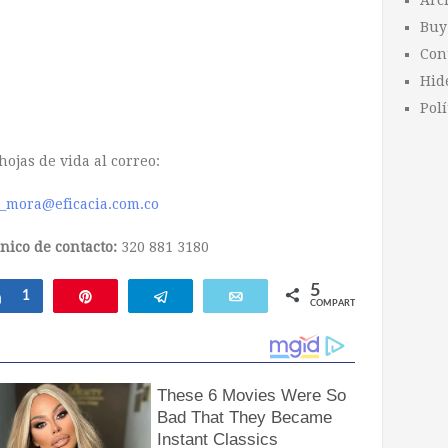
Arc
Buy
Con
Hid
Polí
hojas de vida al correo:
_mora@eficacia.com.co
nico de contacto
:
320 881 3180
5
Compartir
1
Pin
Telegram
Email
COMPARTIR