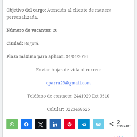
Objetivo del cargo:
Atención al cliente de manera
personalizada.
Número de vacantes:
20
Ciudad:
Bogotá.
Plazo máximo para aplicar:
04/04/2016
Enviar hojas de vida al correo:
cparra29@gmail.com
Teléfono de contacto: 2441929 Ext 3518
Celular: 3223468625
2
WhatsApp
Compartir
Twittear
Compartir
Pin
Telegram
Email
COMPARTIR
2