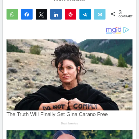
3
WhatsApp
Compartir
Twittear
Compartir
Pin
Telegram
Email
COMPARTIR
2
1