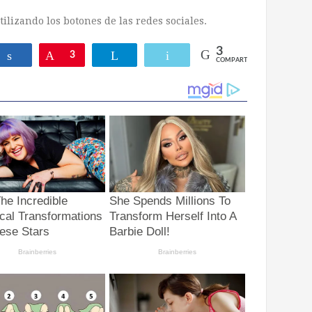
ilizando los botones de las redes sociales.
3
ar
Compartir
Pin
3
Telegram
Email
COMPARTIR