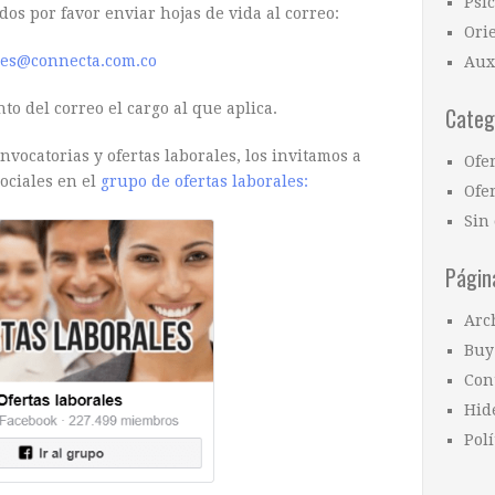
Psi
dos por favor enviar hojas de vida al correo:
Ori
res@connecta.com.co
Aux
to del correo el cargo al que aplica.
Categ
vocatorias y ofertas laborales, los invitamos a
Ofe
ociales en el
grupo de ofertas laborales:
Ofer
Sin 
Págin
Arc
Buy
Con
Hid
Polí