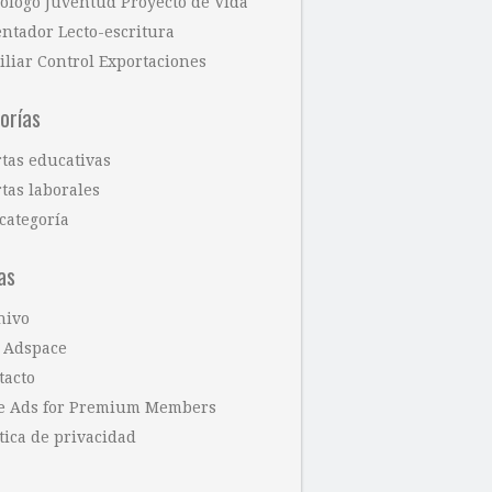
cólogo Juventud Proyecto de Vida
entador Lecto-escritura
iliar Control Exportaciones
orías
rtas educativas
tas laborales
categoría
as
hivo
 Adspace
tacto
e Ads for Premium Members
tica de privacidad