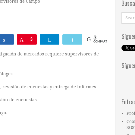
Busca
ervisores de Campo
Sígue
3
ar
Compartir
Pin
3
Telegram
Email
COMPARTIR
igación de mercados requiere supervisores de
Sígue
ólogos.
, revisión de encuestas y entrega de informes.
Entra
sión de encuestas.
ngo.
Pro
Coo
SGS