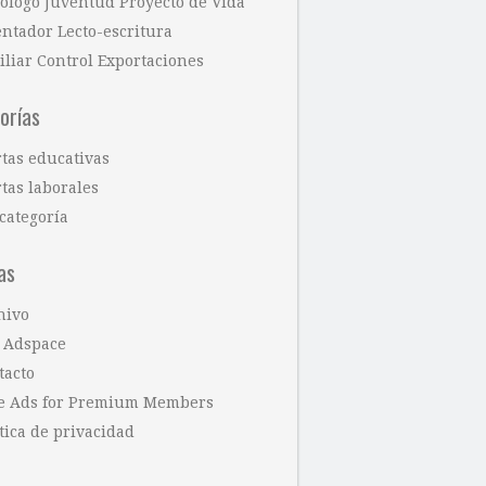
cólogo Juventud Proyecto de Vida
entador Lecto-escritura
iliar Control Exportaciones
orías
rtas educativas
tas laborales
categoría
as
hivo
 Adspace
tacto
e Ads for Premium Members
tica de privacidad