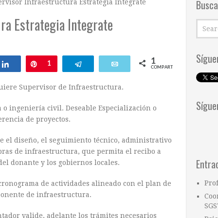
Busca
rvisor Infraestructura Estrategia Integrate
ra Estrategia Integrate
Sígue
1
ar
Compartir
Pin
1
Telegram
Email
COMPARTIR
iere Supervisor de Infraestructura.
Sígue
o ingeniería civil. Deseable Especialización o
erencia de proyectos.
 el diseño, el seguimiento técnico, administrativo
obras de infraestructura, que permita el recibo a
Entra
del donante y los gobiernos locales.
Pro
cronograma de actividades alineado con el plan de
ponente de infraestructura.
Coo
SGS
tador valide, adelante los trámites necesarios