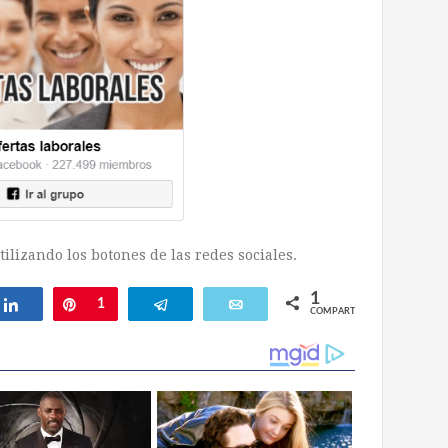
ilizando los botones de las redes sociales.
1
ar
Compartir
Pin
1
Telegram
Email
COMPARTIR