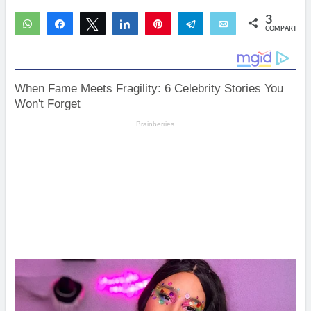
3
WhatsApp
Compartir
Twittear
Compartir
Pin
Telegram
Email
COMPARTIR
2
1