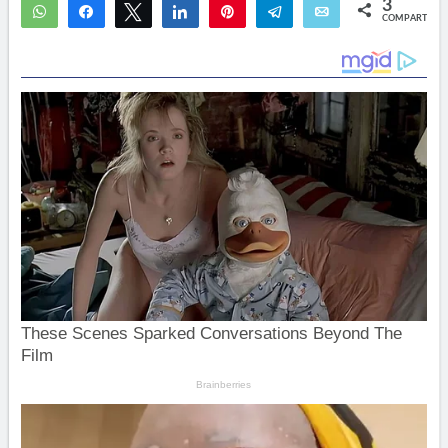
3
WhatsApp
Compartir
Twittear
Compartir
Pin
Telegram
Email
COMPARTIR
2
1