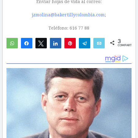
Enviar hojas de vida al correo:
jzmolina@bakertillycolombia.com
;
Teléfono: 616 77 88
3
WhatsApp
Compartir
Twittear
Compartir
Pin
Telegram
Email
COMPARTIR
3