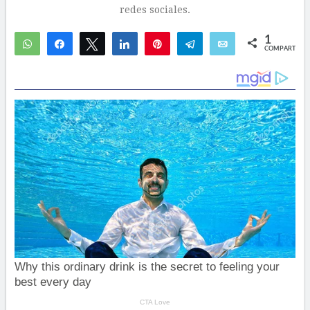
redes sociales.
1
WhatsApp
Compartir
Twittear
Compartir
Pin
Telegram
Email
COMPARTIR
1