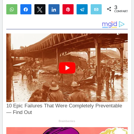
3
WhatsApp
Compartir
Twittear
Compartir
Pin
Telegram
Email
COMPARTIR
2
1