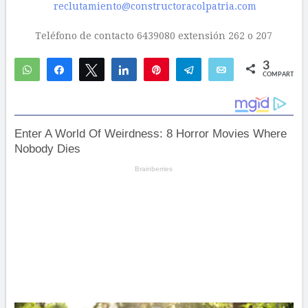
reclutamiento@constructoracolpatria.com
Teléfono de contacto 6439080 extensión 262 o 207
3
WhatsApp
Compartir
Twittear
Compartir
Pin
Telegram
Email
COMPARTIR
3