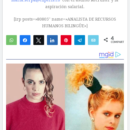
maria.serpa@experis.co
con el asunto Recruiter y la
aspiración salarial.
[irp posts=»80805″ name=»ANALISTA DE RECURSOS
HUMANOS BILINGÜE»]
4
WhatsApp
Compartir
Twittear
Compartir
Pin
Telegram
Email
COMPARTIR
1
3