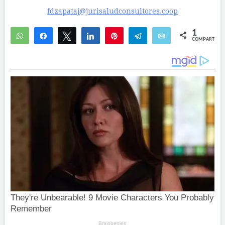
fdzapataj@jurisaludconsultores.coop
1
WhatsApp
Compartir
Twittear
Compartir
Pin
Telegram
Email
COMPARTIR
1