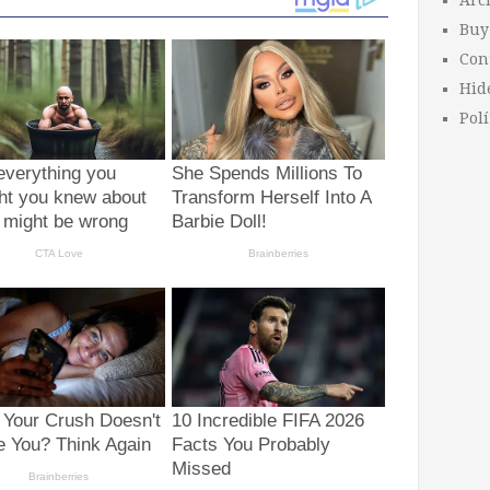
Arc
Buy
Con
Hid
Polí