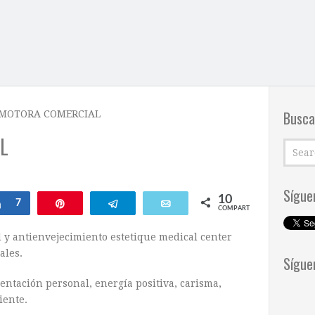
Busca
MOTORA COMERCIAL
L
Sígue
10
Compartir
7
Pin
Telegram
Email
COMPARTIR
 y antienvejecimiento estetique medical center
ales.
Sígue
ntación personal, energía positiva, carisma,
iente.