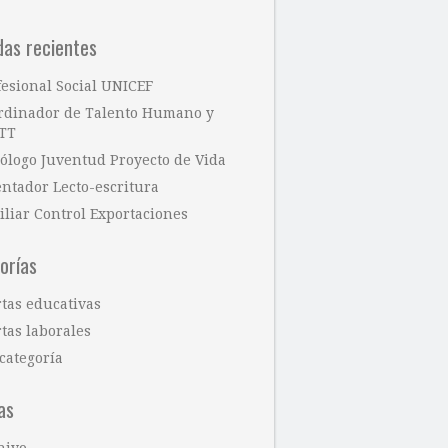
das recientes
fesional Social UNICEF
rdinador de Talento Humano y
TT
cólogo Juventud Proyecto de Vida
entador Lecto-escritura
iliar Control Exportaciones
orías
rtas educativas
tas laborales
categoría
as