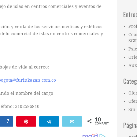
o de islas en centros comerciales y eventos de
Entra
Pro
ión y venta de los servicios médicos y estéticos
elo comercial de islas en centros comerciales y
Coo
SGS
Psi
Ori
Aux
hojas de vida al correo:
Categ
.bogota@furinkazan.com.co
Ofe
ando el nombre del cargo
Ofer
léfono: 3102596810
Sin 
10
Compartir
7
Pin
Telegram
Email
Págin
COMPARTIR