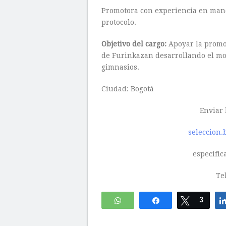
Promotora con experiencia en manej
protocolo.
Objetivo del cargo:
Apoyar la promoc
de Furinkazan desarrollando el mod
gimnasios.
Ciudad: Bogotá
Enviar 
seleccion
especific
Te
WhatsApp
Compartir
Twittear
3