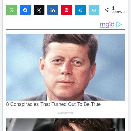
1
WhatsApp
Compartir
Twittear
Compartir
Pin
Telegram
Email
COMPARTIR
1