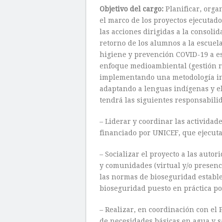
Objetivo del cargo:
Planificar, orga
el marco de los proyectos ejecutado
las acciones dirigidas a la consoli
retorno de los alumnos a la escuel
higiene y prevención COVID-19 a es
enfoque medioambiental (gestión re
implementando una metodología incl
adaptando a lenguas indígenas y el
tendrá las siguientes responsabili
– Liderar y coordinar las actividad
financiado por UNICEF, que ejecuta
– Socializar el proyecto a las autor
y comunidades (virtual y/o presenc
las normas de bioseguridad establ
bioseguridad puesto en práctica po
– Realizar, en coordinación con el
de necesidades básicas en agua y s