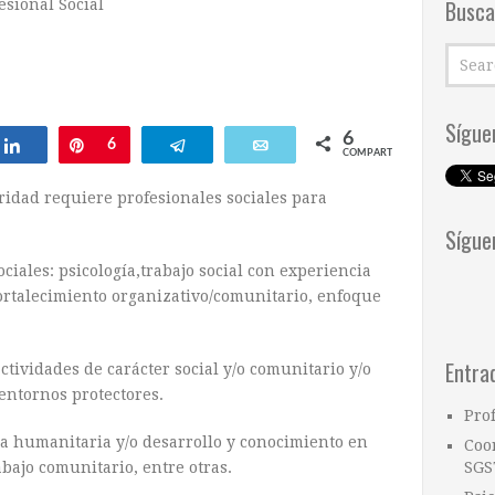
Busca
esional Social
Sígue
6
ar
Compartir
Pin
6
Telegram
Email
COMPARTIR
ridad requiere profesionales sociales para
Sígue
ciales: psicología,trabajo social con experiencia
ortalecimiento organizativo/comunitario, enfoque
Entra
tividades de carácter social y/o comunitario y/o
entornos protectores.
Pro
a humanitaria y/o desarrollo y conocimiento en
Coo
bajo comunitario, entre otras.
SGS