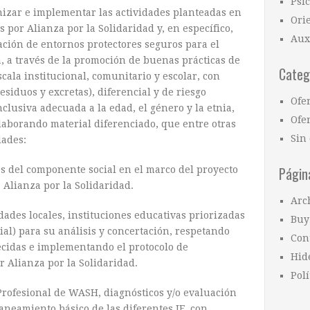
Psi
nizar e implementar las actividades planteadas en
Ori
s por Alianza por la Solidaridad y, en específico,
Aux
dación de entornos protectores seguros para el
a, a través de la promoción de buenas prácticas de
Categ
cala institucional, comunitario y escolar, con
siduos y excretas), diferencial y de riesgo
Ofe
usiva adecuada a la edad, el género y la etnia,
Ofer
aborando material diferenciado, que entre otras
Sin 
dades:
Págin
es del componente social en el marco del proyecto
 Alianza por la Solidaridad.
Arc
idades locales, instituciones educativas priorizadas
Buy
ial) para su análisis y concertación, respetando
Con
ecidas e implementando el protocolo de
Hid
r Alianza por la Solidaridad.
Polí
 Profesional de WASH, diagnósticos y/o evaluación
aneamiento básico de las diferentes IE, con