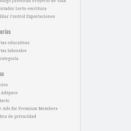
cólogo Juventud Proyecto de Vida
entador Lecto-escritura
iliar Control Exportaciones
orías
rtas educativas
tas laborales
categoría
as
hivo
 Adspace
tacto
e Ads for Premium Members
tica de privacidad