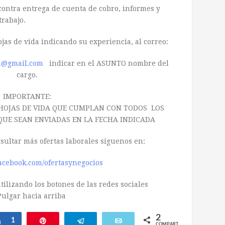
ontra entrega de cuenta de cobro, informes y
trabajo.
ojas de vida indicando su experiencia, al correo:
a@gmail.com
indicar en el ASUNTO nombre del
cargo.
IMPORTANTE:
HOJAS DE VIDA QUE CUMPLAN CON TODOS LOS
 QUE SEAN ENVIADAS EN LA FECHA INDICADA
nsultar más ofertas laborales síguenos en:
acebook.com/ofertasynegocios
ilizando los botones de las redes sociales
2
Compartir
1
Pin
Telegram
Email
COMPARTIR