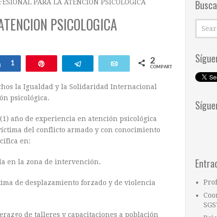
Busca
FESIONAL PARA LA ATENCION PSICOLOGICA
ATENCION PSICOLOGICA
Sígue
2
Compartir
1
Pin
Telegram
Email
COMPARTIR
hos la Igualdad y la Solidaridad Internacional
ón psicológica.
Sígue
1) año de experiencia en atención psicológica
 víctima del conflicto armado y con conocimiento
cífica en:
Entra
a en la zona de intervención.
Pro
ctima de desplazamiento forzado y de violencia
Coo
SGS
erazgo de talleres y capacitaciones a población