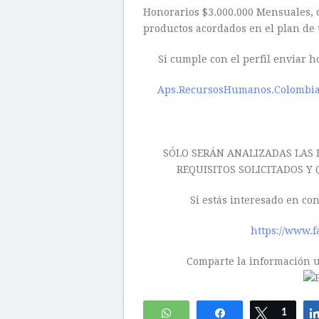
Honorarios $3.000.000 Mensuales, c
productos acordados en el plan de 
Si cumple con el perfil enviar h
Aps.RecursosHumanos.Colombi
SÓLO SERÁN ANALIZADAS LAS 
REQUISITOS SOLICITADOS Y
Si estás interesado en co
https://www.f
Comparte la información ut
WhatsApp
Compartir
Twittear
1