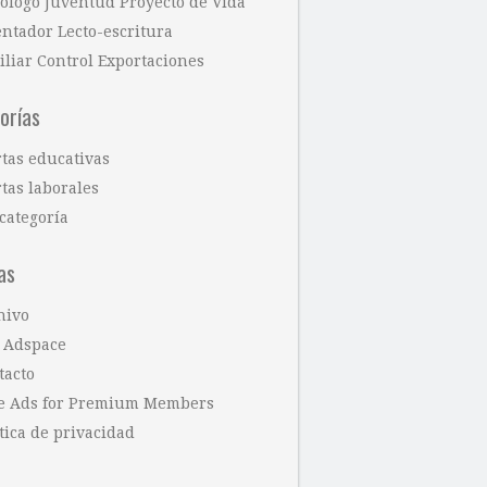
cólogo Juventud Proyecto de Vida
entador Lecto-escritura
iliar Control Exportaciones
orías
rtas educativas
tas laborales
categoría
as
hivo
 Adspace
tacto
e Ads for Premium Members
tica de privacidad