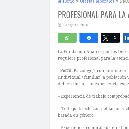
Home
Ofertas laborales
PRO
PROFESIONAL PARA LA 
10 agosto, 2016
WhatsApp
Compartir
Twittear
1
La Fundación Alianza por los Derec
requiere profesional para la atenci
Perfil:
Psicólogo/a con mínimo un (
(individual / familiar) a población
del territorio, con experiencia espe
– Experiencia de trabajo comprobad
– Trabajo directo con población ví
basada en género.
– Experiencia comprobada en el lid