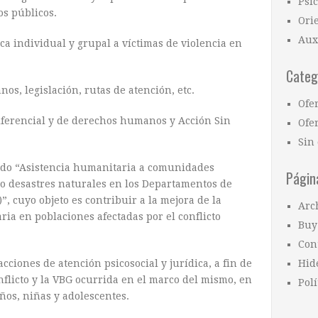
Psi
os públicos.
Ori
Aux
ca individual y grupal a víctimas de violencia en
Categ
s, legislación, rutas de atención, etc.
Ofe
iferencial y de derechos humanos y Acción Sin
Ofer
Sin 
ado “Asistencia humanitaria a comunidades
Págin
y/o desastres naturales en los Departamentos de
”, cuyo objeto es contribuir a la mejora de la
Arc
ria en poblaciones afectadas por el conflicto
Buy
Con
ciones de atención psicosocial y jurídica, a fin de
Hid
onflicto y la VBG ocurrida en el marco del mismo, en
Polí
ños, niñas y adolescentes.