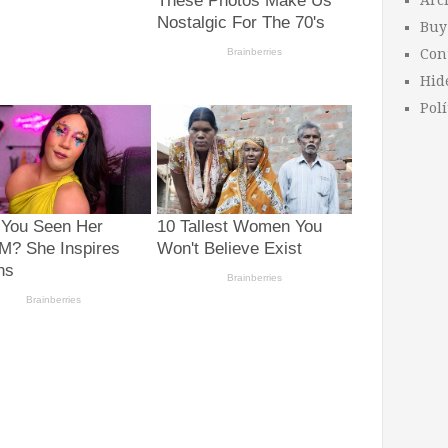
Arc
Buy
Con
Hid
Polí