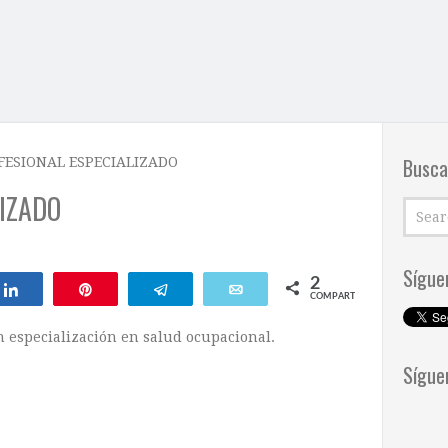
Busca
FESIONAL ESPECIALIZADO
IZADO
Sígue
2
Compartir
Pin
Telegram
Email
COMPARTIR
n especialización en salud ocupacional.
Sígue