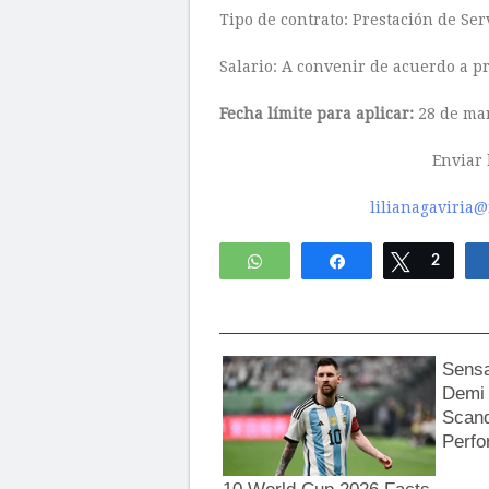
Tipo de contrato: Prestación de Serv
Salario: A convenir de acuerdo a p
Fecha límite para aplicar:
28 de mar
Enviar 
lilianagaviria
WhatsApp
Compartir
Twittear
2