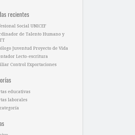
das recientes
fesional Social UNICEF
rdinador de Talento Humano y
TT
cólogo Juventud Proyecto de Vida
entador Lecto-escritura
iliar Control Exportaciones
orías
rtas educativas
tas laborales
categoría
as