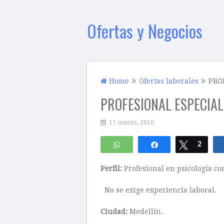
Ofertas y Negocios
Home
Ofertas laborales
PRO
PROFESIONAL ESPECIAL
17 marzo, 2016
WhatsApp
Compartir
Twittear
2
Perfil:
Profesional en psicología co
No se exige experiencia laboral.
Ciudad:
Medellín.