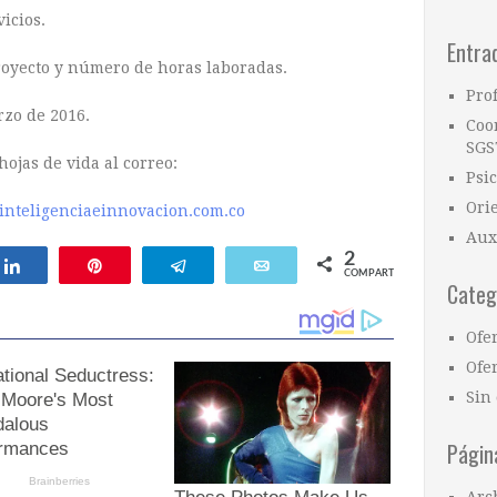
icios.
Entra
royecto y número de horas laboradas.
Pro
zo de 2016.
Coo
SGS
hojas de vida al correo:
Psi
Ori
@inteligenciaeinnovacion.com.co
Aux
2
Compartir
Pin
Telegram
Email
COMPARTIR
Categ
Ofe
Ofer
Sin 
Págin