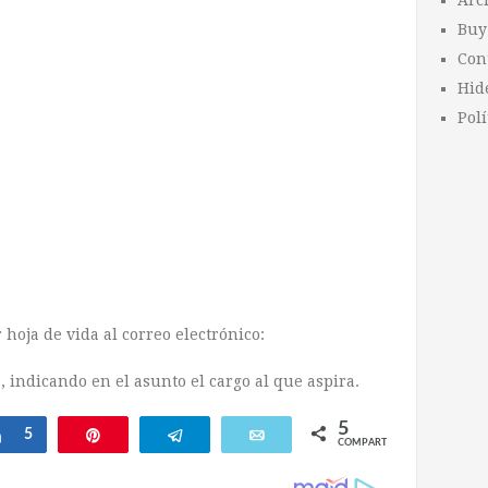
Arc
Buy
Con
Hid
Polí
 hoja de vida al correo electrónico:
, indicando en el asunto el cargo al que aspira.
5
ar
Compartir
5
Pin
Telegram
Email
COMPARTIR