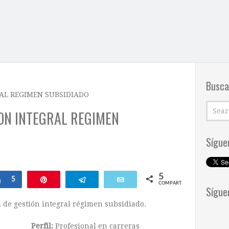
Busca
AL REGIMEN SUBSIDIADO
ON INTEGRAL REGIMEN
Sígue
5
ar
Compartir
5
Pin
Telegram
Email
COMPARTIR
Sígue
 de gestión integral régimen subsidiado.
Perfil:
Profesional en carreras