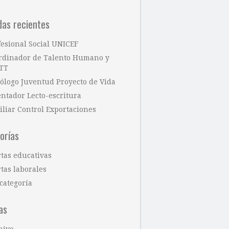
das recientes
fesional Social UNICEF
rdinador de Talento Humano y
TT
cólogo Juventud Proyecto de Vida
entador Lecto-escritura
iliar Control Exportaciones
orías
rtas educativas
tas laborales
categoría
as