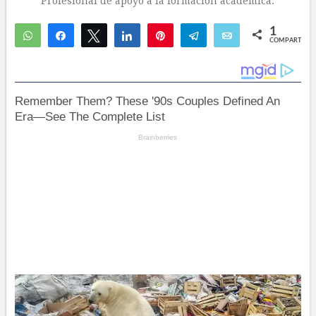
Profesional de apoyo a la formación académica.
1
WhatsApp
Compartir
Twittear
Compartir
Pin
Telegram
Email
COMPARTIR
1