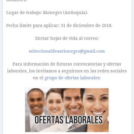
familias del programa.
– Búsqueda y presentación de proyectos para financiar
los servicios.
– Visita de seguimientos a las alianzas empresariales.
Recaudación fondos:
– Desarrollo de actividades de recaudación de fondos y
posicionamiento de la marca.
– Gestión de donaciones individuales y empresariales.
– Construcción de base de datos de donantes y posibles
aliados.
Comunicaciones:
– Elaboración de propuestas comunicacionales con el
apoyo del área de comunicaciones.