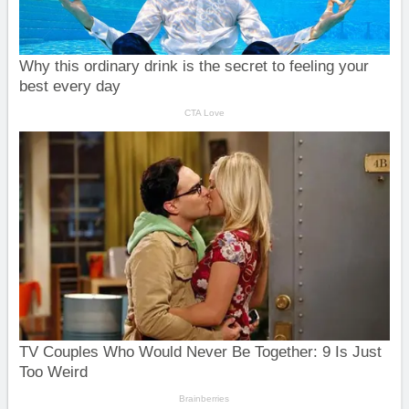
Comparta la información utilizando los botones de las
redes sociales.
5
WhatsApp
Compartir
Twittear
Compartir
Pin
Telegram
Email
COMPARTIR
3
2