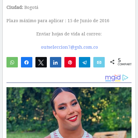
Ciudad:
Bogotá
Plazo máximo para aplicar : 15 de Junio de 2016
Enviar hojas de vida al correo:
outseleccion7@gsh.com.co
5
WhatsApp
Compartir
Twittear
Compartir
Pin
Telegram
Email
COMPARTIR
4
1