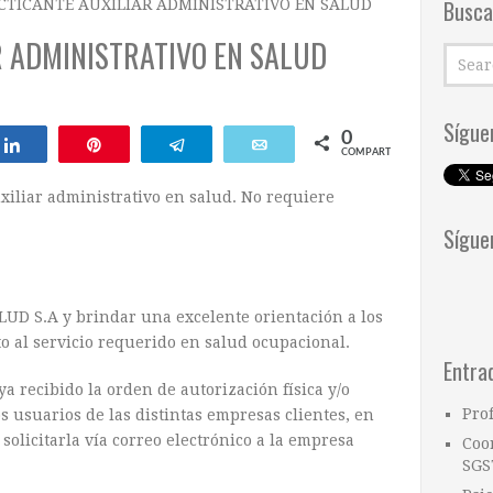
Busca
CTICANTE AUXILIAR ADMINISTRATIVO EN SALUD
R ADMINISTRATIVO EN SALUD
Sígue
0
ar
Compartir
Pin
Telegram
Email
COMPARTIR
xiliar administrativo en salud. No requiere
Sígue
UD S.A y brindar una excelente orientación a los
o al servicio requerido en salud ocupacional.
Entra
a recibido la orden de autorización física y/o
Pro
os usuarios de las distintas empresas clientes, en
, solicitarla vía correo electrónico a la empresa
Coo
SGS