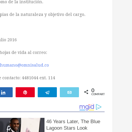
mo de la institución.
ias de la naturaleza y objetivo del cargo.
ulio 2016
hojas de vida al correo:
tohumano@omnisalud.co
 contacto: 4481044 ext. 114
0
ar
Compartir
Pin
Telegram
Email
COMPARTIR