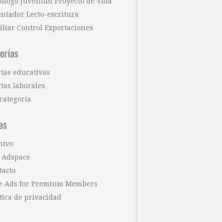
cólogo Juventud Proyecto de Vida
entador Lecto-escritura
iliar Control Exportaciones
orías
rtas educativas
tas laborales
categoría
as
hivo
 Adspace
tacto
e Ads for Premium Members
tica de privacidad