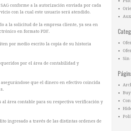
Psi
a SAG conforme a la autorización enviada por cada
Ori
icio con la cual este usuario será atendido.
Aux
o a la solicitud de la empresa cliente, ya sea en
Categ
ectrónico en formato PDF.
Ofe
iten por medio escrito la copia de su historia
Ofer
Sin 
equeridos por el área de contabilidad y
Págin
o, asegurándose que el dinero en efectivo coincida
Arc
s.
Buy
Con
s al área contable para su respectiva verificación y
Hid
Polí
dito ingresado a través de las distintas ordenes de