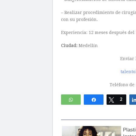
– Realizar procedimiento de cirugí
con su profesión.
Experiencia: 12 meses después del
Ciudad:
Medellín
Enviar 
talent
Teléfono de 
WhatsApp
Compartir
Twittear
2