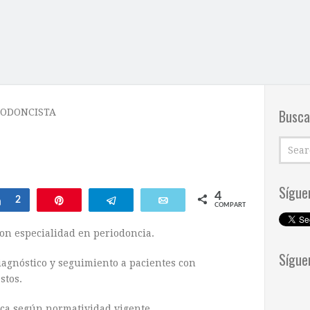
Busca
IODONCISTA
Sígue
4
Compartir
2
Pin
Telegram
Email
COMPARTIR
on especialidad en periodoncia.
Sígue
agnóstico y seguimiento a pacientes con
stos.
nica según normatividad vigente.