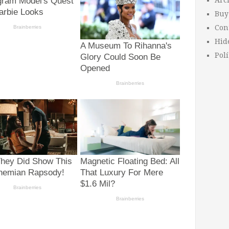
Arc
Buy
Con
Hid
Polí