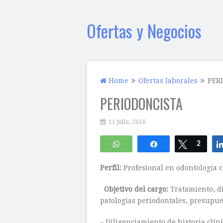
Ofertas y Negocios
Home
Ofertas laborales
PER
PERIODONCISTA
11 julio, 2016
WhatsApp
Compartir
Twittear
2
Perfil:
Profesional en odontología c
Objetivo del cargo:
Tratamiento, di
patologías periodontales, presupue
– Diligenciamiento de historia clí