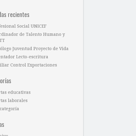
das recientes
fesional Social UNICEF
rdinador de Talento Humano y
TT
cólogo Juventud Proyecto de Vida
entador Lecto-escritura
iliar Control Exportaciones
orías
rtas educativas
tas laborales
categoría
as