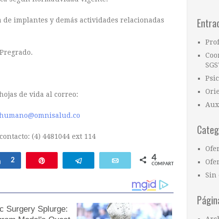
Entra
a de implantes y demás actividades relacionadas
Pro
 Pregrado.
Coo
SGS
Psi
Ori
hojas de vida al correo:
Aux
ohumano@omnisalud.co
Categ
contacto: (4) 4481044 ext 114
Ofe
4
Compartir
2
Pin
Telegram
Email
Ofer
COMPARTIR
Sin 
Págin