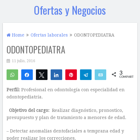
Ofertas y Negocios
Home
Ofertas laborales
ODONTOPEDIATRA
ODONTOPEDIATRA
11 julio, 2016
3
WhatsApp
Compartir
Twittear
Compartir
Pin
Telegram
Email
COMPARTIR
1
2
Perfil:
Profesional en odontología con especialidad en
odontopediatría.
Objetivo del cargo:
Realizar diagnóstico, pronostico,
presupuesto y plan de tratamiento a menores de edad.
– Detectar anomalías dentofaciales a temprana edad y
poder realizar los correcciones.