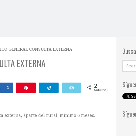
Busca
ICO GENERAL CONSULTA EXTERNA
ULTA EXTERNA
Sígue
2
Compartir
1
Pin
Telegram
Email
COMPARTIR
Sígue
a externa, aparte del rural, mínimo 6 meses.
.