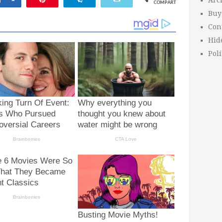
Arc
COMPARTIR
Buy
Con
Hid
Polí