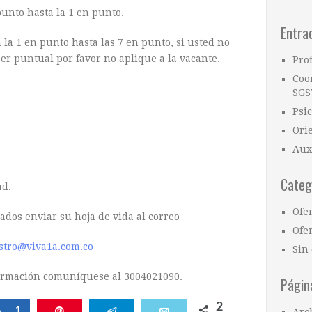
punto hasta la 1 en punto.
Entra
 la 1 en punto hasta las 7 en punto, si usted no
er puntual por favor no aplique a la vacante.
Pro
Coo
SGS
Psi
.
Ori
Aux
Categ
ad.
Ofe
ados enviar su hoja de vida al correo
Ofer
stro@viva1a.com.co
Sin 
ormación comuníquese al 3004021090.
Págin
2
Compartir
1
Pin
Telegram
Email