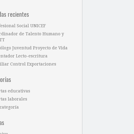
das recientes
fesional Social UNICEF
rdinador de Talento Humano y
TT
cólogo Juventud Proyecto de Vida
entador Lecto-escritura
iliar Control Exportaciones
orías
rtas educativas
tas laborales
categoría
as