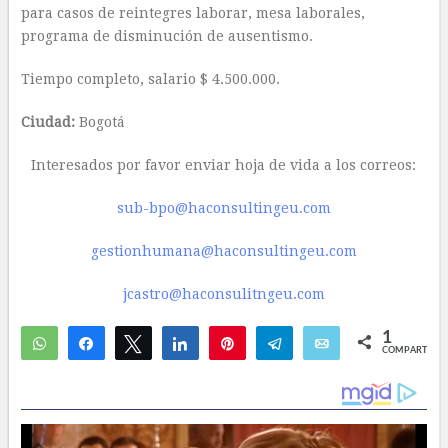
para casos de reintegres laborar, mesa laborales,
programa de disminución de ausentismo.
Tiempo completo, salario $ 4.500.000.
Ciudad:
Bogotá
Interesados por favor enviar hoja de vida a los correos:
sub-bpo@haconsultingeu.com
gestionhumana@haconsultingeu.com
jcastro@haconsulitngeu.com
1
WhatsApp
Compartir
Twittear
Compartir
Pin
Telegram
Email
COMPARTIR
1