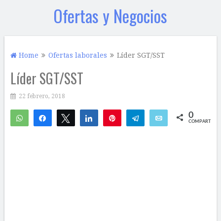
Ofertas y Negocios
Home
Ofertas laborales
Líder SGT/SST
Líder SGT/SST
22 febrero, 2018
0
WhatsApp
Compartir
Twittear
Compartir
Pin
Telegram
Email
COMPARTIR