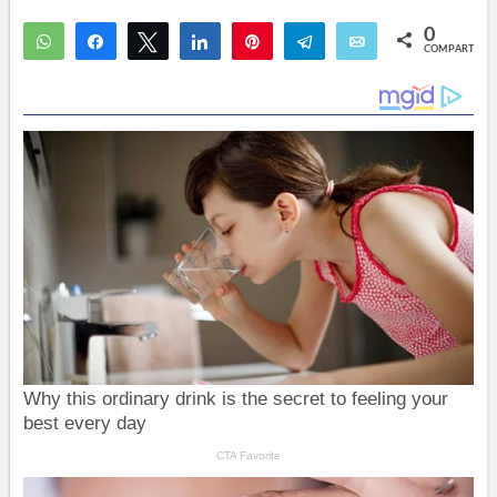
0
WhatsApp
Compartir
Twittear
Compartir
Pin
Telegram
Email
COMPARTIR