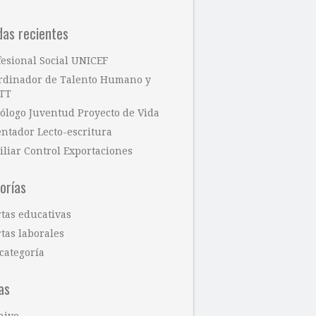
das recientes
fesional Social UNICEF
rdinador de Talento Humano y
TT
cólogo Juventud Proyecto de Vida
entador Lecto-escritura
iliar Control Exportaciones
orías
rtas educativas
tas laborales
categoría
as