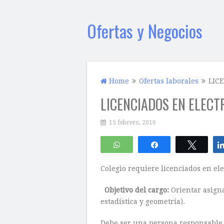
Ofertas y Negocios
Home
Ofertas laborales
LIC
LICENCIADOS EN ELECT
15 febrero, 2016
WhatsApp
Compartir
Twitte
Colegio requiere licenciados en el
Objetivo del cargo:
Orientar asigna
estadística y geometría).
Debe ser una persona responsable,