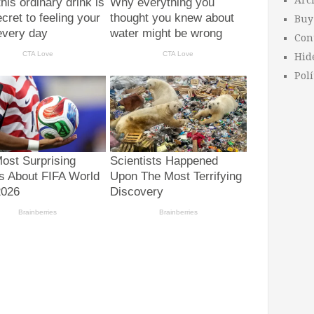
Arc
Buy
Con
Hid
Polí