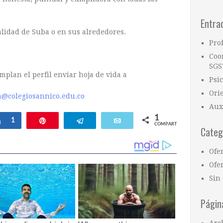
Entra
alidad de Suba o en sus alrededores.
Pro
Coo
SGS
mplan el perfil enviar hoja de vida a
Psi
Ori
a@colegiosannico.edu.co
Aux
1
ar
Compartir
1
Pin
Telegram
Email
COMPARTIR
Categ
Ofe
Ofer
Sin 
Págin