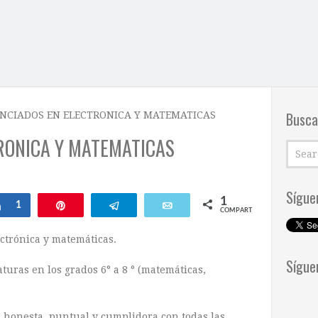
Busca
ENCIADOS EN ELECTRONICA Y MATEMATICAS
RONICA Y MATEMATICAS
Sígue
1
ar
Compartir
1
Pin
Telegram
Email
COMPARTIR
ectrónica y matemáticas.
Sígue
turas en los grados 6° a 8 ° (matemáticas,
 honesta, puntual y cumplidora con todas las