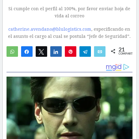
Si cumple con el perfil al 100%, por favor enviar hoja de
vida al correo
catherine.avendano@blulogistics.com
, especificando en
el asunto el cargo al cual se postula “Jefe de Seguridad”.
21
WhatsApp
Compartir
Twittear
Compartir
Pin
Telegram
Email
COMPARTIR
4
17