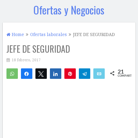
Ofertas y Negocios
Home
Ofertas laborales
JEFE DE SEGURIDAD
JEFE DE SEGURIDAD
18 febrero, 2017
21
WhatsApp
Compartir
Twittear
Compartir
Pin
Telegram
Email
COMPARTIR
4
17