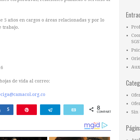
Entra
e 5 años en cargos o áreas relacionadas y por lo
Pro
 trabajo.
Coo
SGS
Psi
Ori
Aux
16
Categ
hojas de vida al correo:
eciga@camacol.org.co
Ofe
Ofer
8
Compartir
5
Pin
Telegram
Email
Sin 
COMPARTIR
Págin