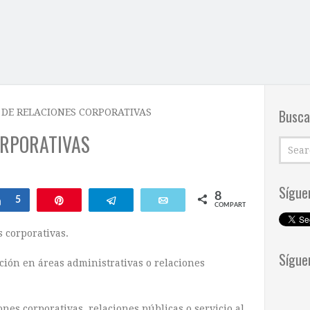
Busca
E DE RELACIONES CORPORATIVAS
ORPORATIVAS
Sígue
8
Compartir
5
Pin
Telegram
Email
COMPARTIR
s corporativas.
Sígue
ción en áreas administrativas o relaciones
nes corporativas, relaciones públicas o servicio al