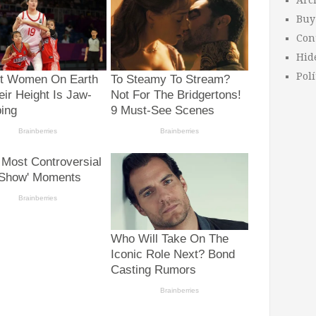
Arc
Buy
Con
Hid
Polí