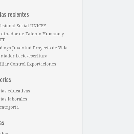
das recientes
fesional Social UNICEF
rdinador de Talento Humano y
TT
cólogo Juventud Proyecto de Vida
entador Lecto-escritura
iliar Control Exportaciones
orías
rtas educativas
tas laborales
categoría
as