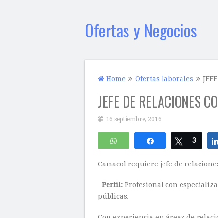
Ofertas y Negocios
Home
Ofertas laborales
JEF
JEFE DE RELACIONES C
16 septiembre, 2016
WhatsApp
Compartir
Twittear
3
Camacol requiere jefe de relacione
P
erfil:
Profesional con especializa
públicas.
Con experiencia en áreas de relacio