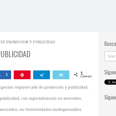
Busca
E DE PROMOCION Y PUBLICIDAD
PUBLICIDAD
Sígue
1
ar
Compartir
1
Pin
Telegram
Email
COMPARTIR
uperior requiere jefe de promoción y publicidad.
Sígue
publicidad, con especialización en mercadeo.
 mercadeo, en Universidades (indispensable).