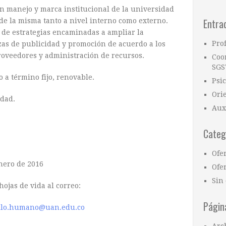
n manejo y marca institucional de la universidad
Entra
e la misma tanto a nivel interno como externo.
n de estrategias encaminadas a ampliar la
Pro
zas de publicidad y promoción de acuerdo a los
proveedores y administración de recursos.
Coo
SGS
 a término fijo, renovable.
Psi
Ori
idad.
Aux
Categ
Ofe
nero de 2016
Ofer
Sin 
hojas de vida al correo:
Págin
llo.humano@uan.edu.co