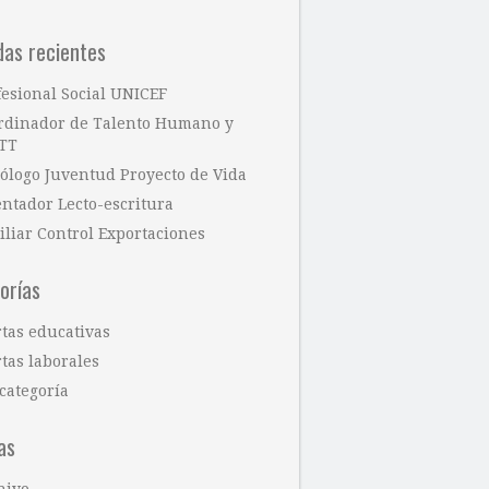
das recientes
fesional Social UNICEF
rdinador de Talento Humano y
TT
cólogo Juventud Proyecto de Vida
entador Lecto-escritura
iliar Control Exportaciones
orías
rtas educativas
tas laborales
categoría
as