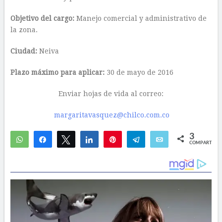
Objetivo del cargo:
Manejo comercial y administrativo de
la zona.
Ciudad:
Neiva
Plazo máximo para aplicar:
30 de mayo de 2016
Enviar hojas de vida al correo:
margaritavasquez@chilco.com.co
3
WhatsApp
Compartir
Twittear
Compartir
Pin
Telegram
Email
COMPARTIR
2
1