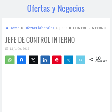
Ofertas y Negocios
Home
Ofertas laborales
JEFE DE CONTROL INTERNO
JEFE DE CONTROL INTERNO
12 junio, 2016
10
WhatsApp
Compartir
Twittear
Compartir
Pin
Telegram
Email
COMPARTIR
5
5