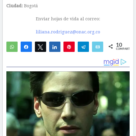
Ciudad:
Bogotá
Enviar hojas de vida al correo:
liliana.rodriguez@onac.org.co
10
WhatsApp
Compartir
Twittear
Compartir
Pin
Telegram
Email
COMPARTIR
5
5