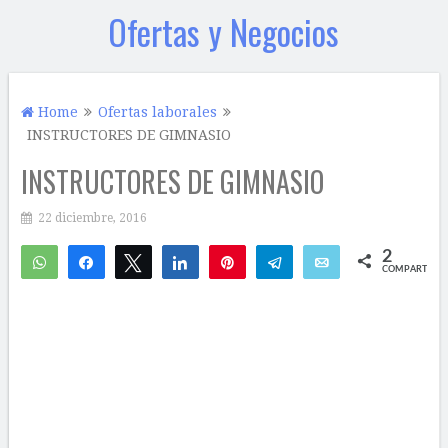
Ofertas y Negocios
Home
Ofertas laborales
INSTRUCTORES DE GIMNASIO
INSTRUCTORES DE GIMNASIO
22 diciembre, 2016
2
WhatsApp
Compartir
Twittear
Compartir
Pin
Telegram
Email
COMPARTIR
2