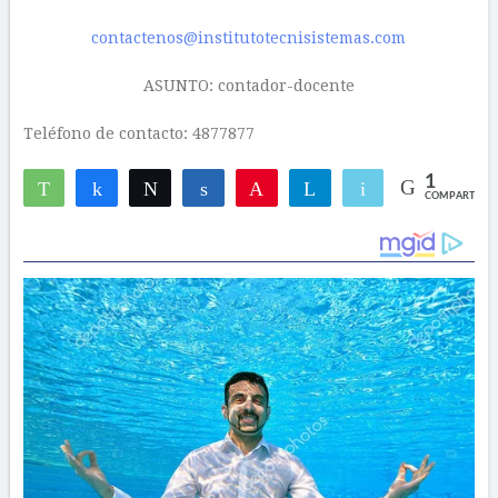
contactenos@institutotecnisistemas.com
ASUNTO: contador-docente
Teléfono de contacto: 4877877
1
WhatsApp
Compartir
Twittear
Compartir
Pin
Telegram
Email
COMPARTIR
1