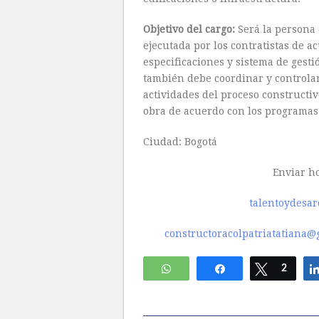
Objetivo del cargo:
Será la persona e
ejecutada por los contratistas de 
especificaciones y sistema de gesti
también debe coordinar y controlar
actividades del proceso constructi
obra de acuerdo con los programas
Ciudad: Bogotá
Enviar ho
talentoydesa
constructoracolpatriatatiana@
WhatsApp
Compartir
Twittear
2