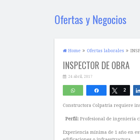
Ofertas y Negocios
Home
Ofertas laborales
INS
INSPECTOR DE OBRA
24 abril, 2017
WhatsApp
Compartir
Twittear
2
Constructora Colpatria requiere in
Perfil:
Profesional de ingeniería ci
Experiencia mínima de 1 año en est
edificaciones o infraestructura.