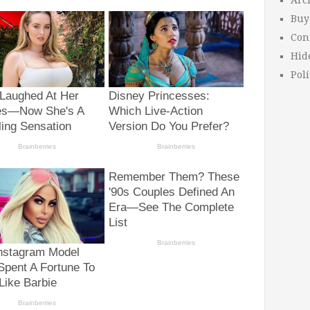
Arc
Buy
Con
Hid
Polí