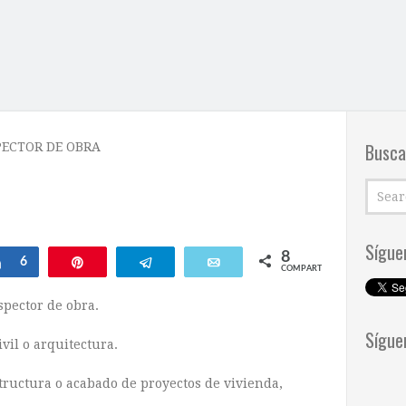
Busca
PECTOR DE OBRA
Sígue
8
Compartir
6
Pin
Telegram
Email
COMPARTIR
spector de obra.
Sígue
vil o arquitectura.
ructura o acabado de proyectos de vivienda,