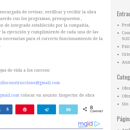
Entra
ncargada de revisar, verificar y recibir la obra
acuerdo con los programas, presupuestos ,
Pro
ón de integrado establecido por la compañía,
 la ejecución y cumplimiento de cada una de las
Coo
vo necesarias para el correcto funcionamiento de la
SGS
.
Psi
Ori
Aux
jas de vida a los correos:
Categ
rolloconstruccione@gmail.com
Ofe
gmail.com
colocar en asunto: Inspector de obra
Ofer
Sin 
8
Compartir
6
Pin
Telegram
Email
COMPARTIR
Págin