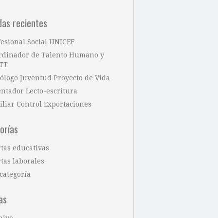
das recientes
fesional Social UNICEF
rdinador de Talento Humano y
TT
cólogo Juventud Proyecto de Vida
entador Lecto-escritura
iliar Control Exportaciones
orías
rtas educativas
tas laborales
categoría
as