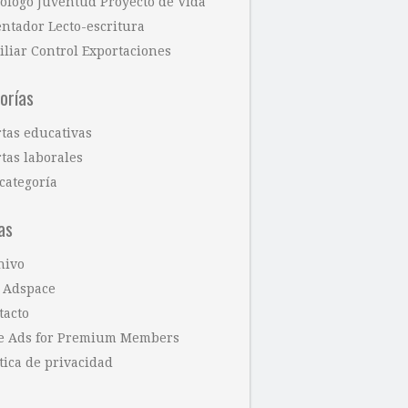
cólogo Juventud Proyecto de Vida
entador Lecto-escritura
iliar Control Exportaciones
orías
rtas educativas
tas laborales
categoría
as
hivo
 Adspace
tacto
e Ads for Premium Members
tica de privacidad