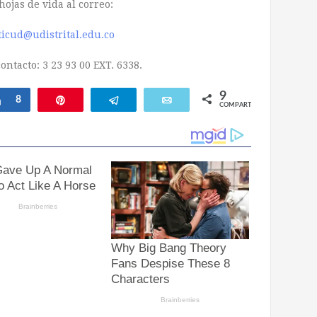
hojas de vida al correo:
ticud@udistrital.edu.co
ontacto: 3 23 93 00 EXT. 6338.
9
Compartir
8
Pin
Telegram
Email
COMPARTIR