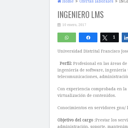
Home
Ofertas laborales
ING
INGENIERO LMS
10 enero, 2017
WhatsApp
Compartir
Twittear
1
Universidad Distrital Francisco Jo
Perfil:
Profesional en las áreas de 
ingeniería de software, ingeniería 
telecomunicaciones, administración
Con experiencia comprobada en la 
virtualización de contenidos.
Conocimientos en servidores gnu/ 
Objetivo del cargo
:Prestar los serv
administración, soporte, mantenimi