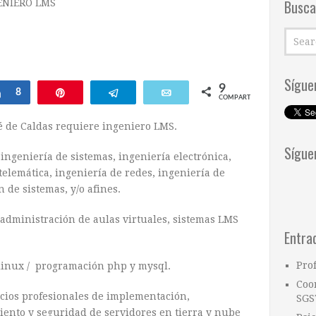
Busca
ENIERO LMS
Sígue
9
Compartir
8
Pin
Telegram
Email
COMPARTIR
sé de Caldas requiere ingeniero LMS.
Sígue
ingeniería de sistemas, ingeniería electrónica,
telemática, ingeniería de redes, ingeniería de
 de sistemas, y/o afines.
administración de aulas virtuales, sistemas LMS
Entra
Pro
linux / programación php y mysql.
Coo
icios profesionales de implementación,
SGS
ento y seguridad de servidores en tierra y nube