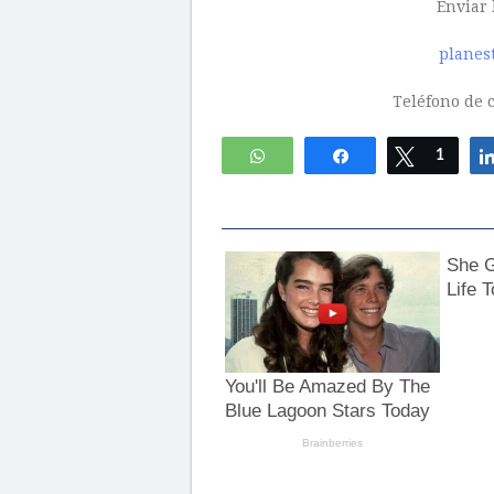
Enviar 
planes
Teléfono de c
WhatsApp
Compartir
Twittear
1