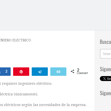
Busca
ENIERO ELECTRICO
Sígue
2
ar
Compartir
2
Pin
Telegram
Email
COMPARTIR
equiere ingeniero eléctrico.
Sígue
léctrica (únicamente).
s eléctricos según las necesidades de la empresa.