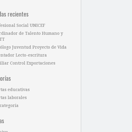
das recientes
fesional Social UNICEF
rdinador de Talento Humano y
TT
cólogo Juventud Proyecto de Vida
entador Lecto-escritura
iliar Control Exportaciones
orías
rtas educativas
tas laborales
categoría
as