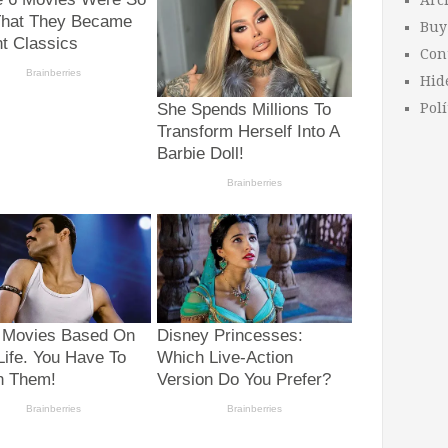
Arc
Buy
Con
Hid
Polí