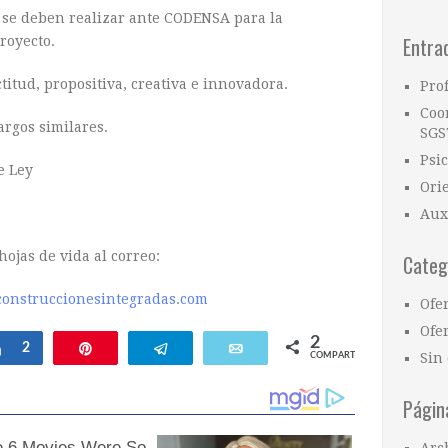
 se deben realizar ante CODENSA para la
Entra
royecto.
titud, propositiva, creativa e innovadora.
Pro
Coo
rgos similares.
SGS
Psi
e Ley
Ori
Aux
hojas de vida al correo:
Categ
construccionesintegradas.com
Ofe
Ofer
2
ar
Compartir
2
Pin
Telegram
Email
Sin 
COMPARTIR
Págin