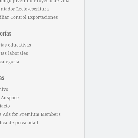
cólogo Juventud Proyecto de Vida
entador Lecto-escritura
iliar Control Exportaciones
orías
rtas educativas
tas laborales
categoría
as
hivo
 Adspace
tacto
e Ads for Premium Members
tica de privacidad