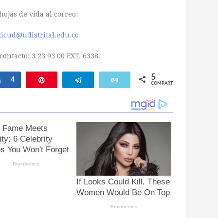
hojas de vida al correo:
ticud@udistrital.edu.co
contacto: 3 23 93 00 EXT. 6338.
5
Compartir
4
Pin
Telegram
Email
COMPARTIR