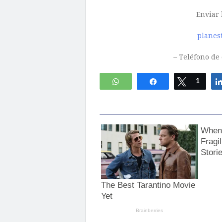
Enviar 
planes
– Teléfono de 
WhatsApp
Compartir
Twittear
1