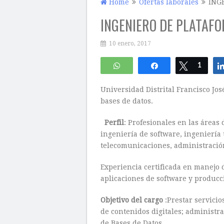
Home
Ofertas laborales
ING
INGENIERO DE PLATAFO
10 enero, 2017
WhatsApp
Compartir
Twittear
1
Universidad Distrital Francisco Jo
bases de datos.
Perfil
: Profesionales en las áreas 
ingeniería de software, ingeniería 
telecomunicaciones, administración
Experiencia certificada en manejo d
aplicaciones de software y producc
Objetivo del cargo
:Prestar servici
de contenidos digitales; administra
de Bases de Datos.