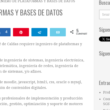
Busca
ENIERO DE PLATAFORMAS Y BASES DE DATOS
RMAS Y BASES DE DATOS
Sígue
5
Compartir
4
Pin
Telegram
Email
COMPARTIR
sé de Caldas requiere ingeniero de plataformas y
Sígue
de ingeniería de sistemas, ingeniería electrónica,
telemática, ingeniería de redes, ingeniería de
 de sistemas, y/o afines.
Entra
e moodle, javascript, html5, css, oracle o mysql,
ión de contenidos digitales.
Pro
os profesionales de implementación y producción
Coo
ción, gestión, optimización y soporte de motores
SGS