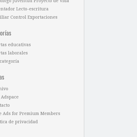
cólogo Juventud Proyecto de Vida
entador Lecto-escritura
iliar Control Exportaciones
orías
rtas educativas
tas laborales
categoría
as
hivo
 Adspace
tacto
e Ads for Premium Members
tica de privacidad