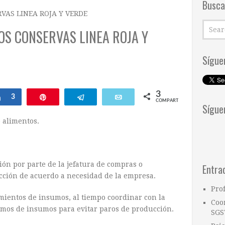
Busca
VAS LINEA ROJA Y VERDE
OS CONSERVAS LINEA ROJA Y
Sígue
3
ar
Compartir
3
Pin
Telegram
Email
COMPARTIR
Sígue
 alimentos.
ón por parte de la jefatura de compras o
Entra
ción de acuerdo a necesidad de la empresa.
Pro
imientos de insumos, al tiempo coordinar con la
Coo
imos de insumos para evitar paros de producción.
SGS