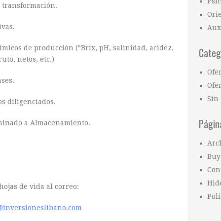
Psi
 transformación.
Ori
ivas.
Aux
ímicos de producción (°Brix, pH, salinidad, acidez,
Categ
to, netos, etc.)
Ofe
ases.
Ofer
Sin 
os diligenciados.
Págin
rminado a Almacenamiento.
Arc
Buy
Con
Hid
hojas de vida al correo:
Polí
@inversioneslibano.com