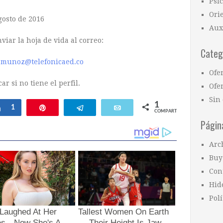
Psi
Ori
gosto de 2016
Aux
viar la hoja de vida al correo:
Categ
a.munoz@telefonicaed.co
Ofe
ar si no tiene el perfil.
Ofer
Sin 
1
ar
Compartir
1
Pin
Telegram
Email
COMPARTIR
Págin
Arc
Buy
Con
Hid
Polí