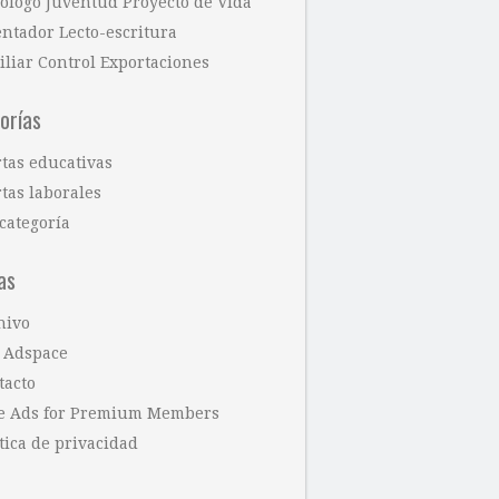
cólogo Juventud Proyecto de Vida
entador Lecto-escritura
iliar Control Exportaciones
orías
rtas educativas
tas laborales
categoría
as
hivo
 Adspace
tacto
e Ads for Premium Members
tica de privacidad