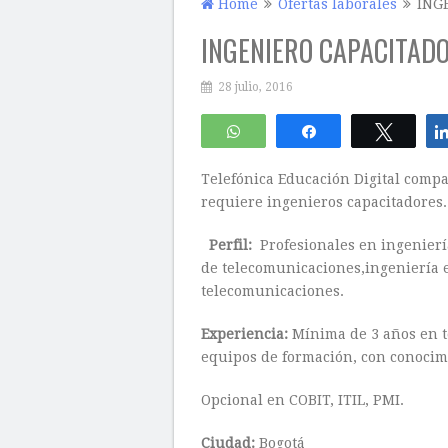
Home
Ofertas laborales
ING
INGENIERO CAPACITAD
28 julio, 2016
WhatsApp
Compartir
Twitte
Telefónica Educación Digital comp
requiere ingenieros capacitadores.
Perfil:
Profesionales en ingeniería
de telecomunicaciones,ingeniería e
telecomunicaciones.
Experiencia:
Mínima de 3 años en t
equipos de formación, con conocim
Opcional en COBIT, ITIL, PMI.
Ciudad:
Bogotá