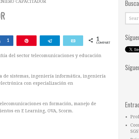
Busca
ENIERO CAPACITADOR
OR
Sígue
1
ar
Compartir
1
Pin
Telegram
Email
COMPARTIR
añía del sector telecomunicaciones y educación
Sígue
 de sistemas, ingeniería informática, ingeniería
lectrónica con especialización en
Entra
elecomunicaciones en formación, manejo de
ientos en E Learning, OVA, Scorm.
Pro
Coo
SGS