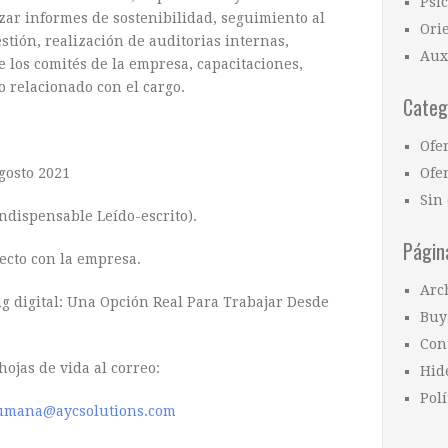
Psi
izar informes de sostenibilidad, seguimiento al
Ori
tión, realización de auditorias internas,
Aux
 los comités de la empresa, capacitaciones,
o relacionado con el cargo.
Categ
Ofe
gosto 2021
Ofer
Sin 
ndispensable Leído-escrito).
Págin
ecto con la empresa.
Arc
g digital: Una Opción Real Para Trabajar Desde
Buy
Con
hojas de vida al correo:
Hid
Polí
umana@aycsolutions.com