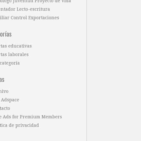
cólogo Juventud Proyecto de Vida
entador Lecto-escritura
iliar Control Exportaciones
orías
rtas educativas
tas laborales
categoría
as
hivo
 Adspace
tacto
e Ads for Premium Members
tica de privacidad