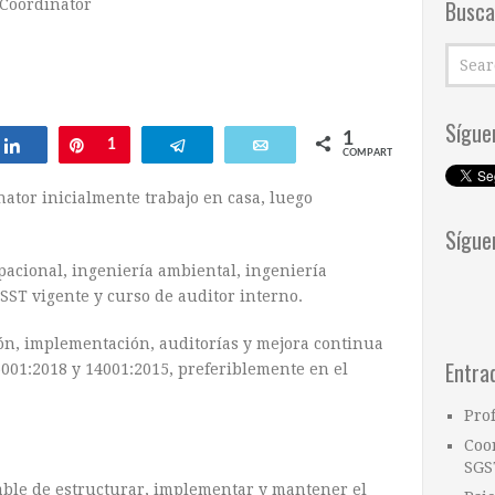
Busca
Coordinator
Sígue
1
ar
Compartir
Pin
1
Telegram
Email
COMPARTIR
ator inicialmente trabajo en casa, luego
Sígue
acional, ingeniería ambiental, ingeniería
 SST vigente y curso de auditor interno.
ón, implementación, auditorías y mejora continua
Entra
5001:2018 y 14001:2015, preferiblemente en el
Pro
Coo
SGS
ble de estructurar, implementar y mantener el