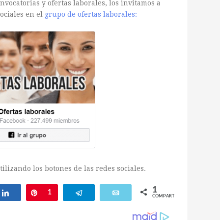
vocatorias y ofertas laborales, los invitamos a
ociales en el
grupo de ofertas laborales:
ilizando los botones de las redes sociales.
1
ar
Compartir
Pin
1
Telegram
Email
COMPARTIR