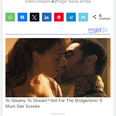
redes sociales
6
WhatsApp
Compartir
Twittear
Compartir
Pin
Telegram
Email
COMPARTIR
6